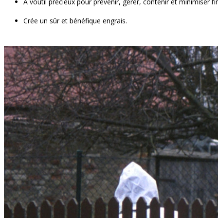
À v
outil précieux pour prévenir, gérer, contenir et minimiser
Crée un
sûr et bénéfique
engrais.