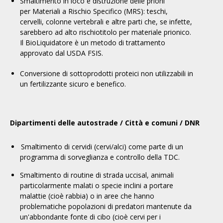
Smaltimento in loco e distruzione delle prioni
per
Materiali a Rischio Specifico (MRS): teschi,
cervelli, colonne vertebrali e altre parti che, se infette,
sarebbero ad alto rischio
titolo
per materiale prionico.
Il
BioLiquidatore
è un metodo di trattamento
approvato dal USDA FSIS.
Conversione di sottoprodotti proteici non utilizzabili in
un fertilizzante sicuro e benefico.
Dipartimenti delle autostrade / Città e comuni / DNR
Smaltimento di
cervidi
(cervi/alci) come parte di un
programma di sorveglianza e controllo della TDC.
Smaltimento di routine di
strada uccisa
l
,
animali
particolarmente malati o specie inclini a portare
malattie
(
cioè rabbia
)
o in aree che hanno
problematiche popolazioni di predatori mantenute da
un'abbondante fonte di cibo (cioè cervi per i