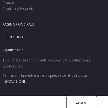
Risorse
Acquisto e Proprietà
PAGINA PRINCIPALE
SCIENTIFICO
Aquamation
Español
Tutti i materiali sono protetti da copyright Bio-Response
Polski
Solutions, Inc.
Deutsch
Per marchi, brevetti e altre proprietà intellettuali, visita:
Français
INNOVAZIONI
Nederlands
English
Italiano