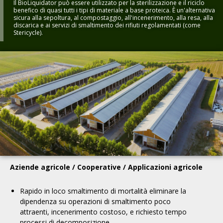
Il BioLiquidator può essere utilizzato per la sterilizzazione e il riciclo
benefico di quasi tutti i tipi di materiale a base proteica. È un'alternativa
sicura alla sepoltura, al compostaggio, all'incenerimento, alla resa, alla
discarica e ai servizi di smaltimento dei rifiuti regolamentati (come
Stericycle).
Aziende agricole / Cooperative / Applicazioni agricole
Rapido
in loco
smaltimento
di mortalità
eliminare la
dipendenza
su
operazioni di smaltimento poco
attraenti, incenerimento costoso, e
richiesto tempo
processi di decomposizione
.