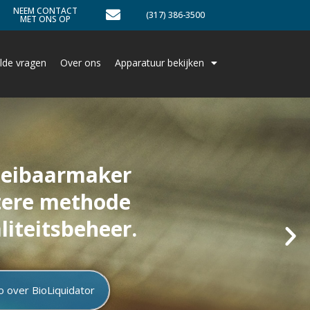
NEEM CONTACT
(317) 386-3500
MET ONS OP
lde vragen
Over ons
Apparatuur bekijken
oeibaarmaker
etere methode
liteitsbeheer.
o over BioLiquidator