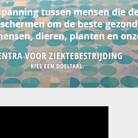
nspanning tussen mensen die d
beschermen om de beste gezond
ensen, dieren, planten en onz
ENTRA VOOR ZIEKTEBESTRIJDING
KIES EEN DOELTAAL.