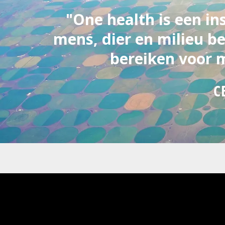
"One health is een i
mens, dier en milieu 
bereiken voor m
C