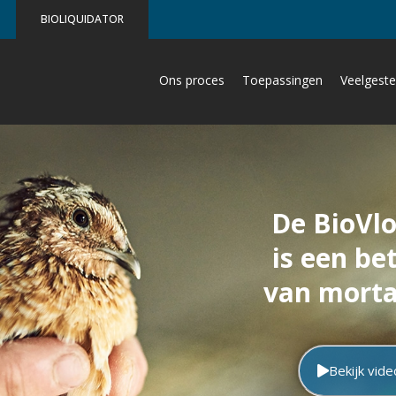
BIOLIQUIDATOR
Ons proces
Toepassingen
Veelgeste
De BioVl
is een b
van morta
Bekijk vide